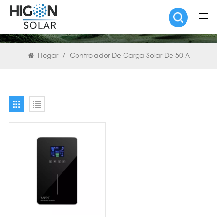
BUSCAR
Hogar
/
Controlador De Carga Solar De 50 A