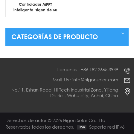
Controlador MPPT
inteligente Higon de 50
A a 60 A para sistemas
solares aislados
CATEGORÍAS DE PRODUCTO
Llámenos : +86 182 2665 3949
MaIL Us : info@higonsolar.com
No.11, Eshan Road, Hi-Tech Industrial Zone, Yijiang
District, Wuhu city, Anhui, China
Derechos de autor © 2026 Higon Solar Co., Ltd
Reservados todos los derechos.
Soporta red IPv6