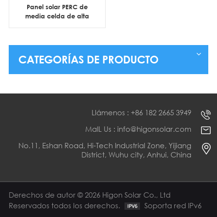
Panel solar PERC de
media celda de alta
eficiencia, 144 celdas,
550 W, 560 W y 565 W,
para uso comercial.
CATEGORÍAS DE PRODUCTO
Llámenos : +86 182 2665 3949
MaIL Us : info@higonsolar.com
No.11, Eshan Road, Hi-Tech Industrial Zone, Yijiang
District, Wuhu city, Anhui, China
Derechos de autor © 2026 Higon Solar Co., Ltd
Reservados todos los derechos.
Soporta red IPv6