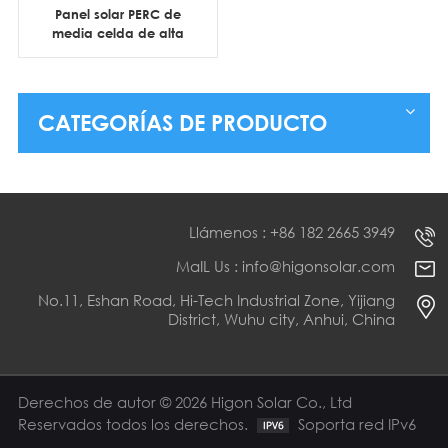
Panel solar PERC de
media celda de alta
eficiencia, 144 celdas,
550 W, 560 W y 565 W,
para uso comercial.
CATEGORÍAS DE PRODUCTO
Llámenos : +86 182 2665 3949
MaIL Us : info@higonsolar.com
No.11, Eshan Road, Hi-Tech Industrial Zone, Yijiang
District, Wuhu city, Anhui, China
Derechos de autor © 2026 Higon Solar Co., Ltd
Reservados todos los derechos.
Soporta red IPv6