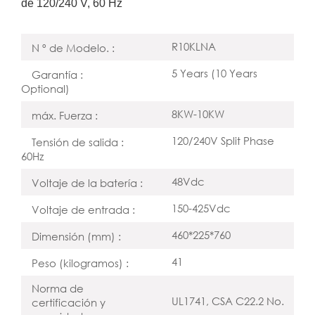
de 120/240 V, 60 Hz
R10KLNA
N º de Modelo. :
5 Years (10 Years
Garantía :
Optional)
8KW-10KW
máx. Fuerza :
120/240V Split Phase
Tensión de salida :
60Hz
48Vdc
Voltaje de la batería :
150-425Vdc
Voltaje de entrada :
460*225*760
Dimensión (mm) :
41
Peso (kilogramos) :
Norma de
UL1741, CSA C22.2 No.
certificación y