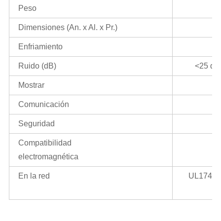
Peso
Dimensiones (An. x Al. x Pr.)
Enfriamiento
Ruido (dB)
<25 dB
Mostrar
Comunicación
Seguridad
Compatibilidad
electromagnética
En la red
UL1741,