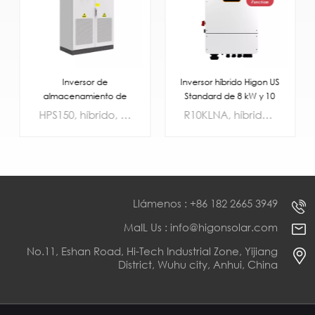
Inversor de
Inversor híbrido Higon US
almacenamiento de
Standard de 8 kW y 10
energía híbrido Higon
kW, 48 V CC, 120/240 V
HPS150, híbrido, batería de 352~600 V CC, 400 V trifásico, 50 Hz
R10KLNA, híbrido, batería de 48 V CC, fase dividida de 120/240 V, 60 Hz
Commercial de 30 kW,
CA
50 kW, 100 kW y 150 kW
Llámenos : +86 182 2665 3949
MaIL Us : info@higonsolar.com
APRENDE
APRENDE
No.11, Eshan Road, Hi-Tech Industrial Zone, Yijiang
MÁS
MÁS
District, Wuhu city, Anhui, China