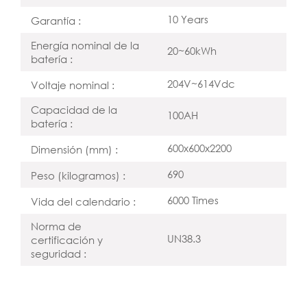
10 Years
Garantía :
Energía nominal de la
20~60kWh
batería :
204V~614Vdc
Voltaje nominal :
Capacidad de la
100AH
batería :
600x600x2200
Dimensión (mm) :
690
Peso (kilogramos) :
6000 Times
Vida del calendario :
Norma de
UN38.3
certificación y
seguridad :